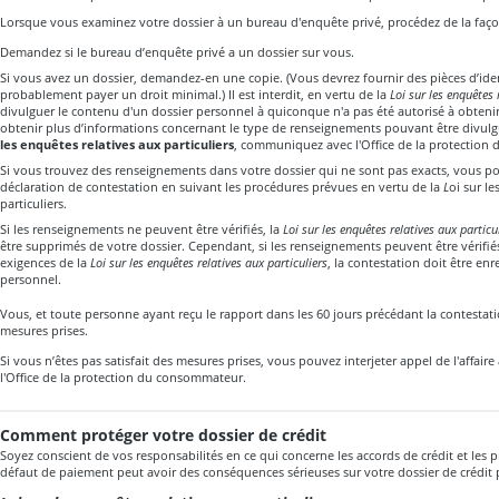
Lorsque vous examinez votre dossier à un bureau d'enquête privé, procédez de la faço
Demandez si le bureau d’enquête privé a un dossier sur vous.
Si vous avez un dossier, demandez-en une copie. (Vous devrez fournir des pièces d’iden
probablement payer un droit minimal.) Il est interdit, en vertu de la
Loi sur les enquêtes 
divulguer le contenu d'un dossier personnel à quiconque n'a pas été autorisé à obteni
obtenir plus d’informations concernant le type de renseignements pouvant être divulg
les enquêtes relatives aux particuliers
, communiquez avec l'Office de la protectio
Si vous trouvez des renseignements dans votre dossier qui ne sont pas exacts, vous 
déclaration de contestation en suivant les procédures prévues en vertu de la
L
oi sur le
particuliers
.
Si les renseignements ne peuvent être vérifiés, la
Loi sur les enquêtes relatives aux particu
être supprimés de votre dossier. Cependant, si les renseignements peuvent être vérifiés 
exigences de la
Loi sur les enquêtes relatives aux particuliers
, la contestation doit être enr
personnel.
Vous, et toute personne ayant reçu le rapport dans les 60 jours précédant la contestati
mesures prises.
Si vous n’êtes pas satisfait des mesures prises, vous pouvez interjeter appel de l'affair
l'Office de la protection du consommateur.
Comment protéger votre dossier de crédit
Soyez conscient de vos responsabilités en ce qui concerne les accords de crédit et les 
défaut de paiement peut avoir des conséquences sérieuses sur votre dossier de crédit 