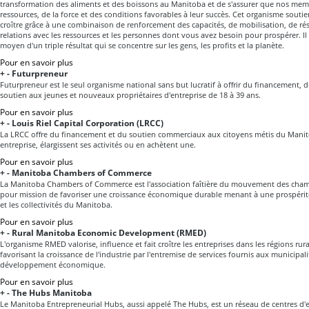
transformation des aliments et des boissons au Manitoba et de s'assurer que nos mem
ressources, de la force et des conditions favorables à leur succès. Cet organisme soutien
croître grâce à une combinaison de renforcement des capacités, de mobilisation, de ré
relations avec les ressources et les personnes dont vous avez besoin pour prospérer. Il 
moyen d'un triple résultat qui se concentre sur les gens, les profits et la planète.
Pour en savoir plus
+
-
Futurpreneur
Futurpreneur est le seul organisme national sans but lucratif à offrir du financement, 
soutien aux jeunes et nouveaux propriétaires d'entreprise de 18 à 39 ans.
Pour en savoir plus
+
-
Louis Riel Capital Corporation (LRCC)
La LRCC offre du financement et du soutien commerciaux aux citoyens métis du Mani
entreprise, élargissent ses activités ou en achètent une.
Pour en savoir plus
+
-
Manitoba Chambers of Commerce
La Manitoba Chambers of Commerce est l'association faîtière du mouvement des cham
pour mission de favoriser une croissance économique durable menant à une prospérité
et les collectivités du Manitoba.
Pour en savoir plus
+
-
Rural Manitoba Economic Development (RMED)
L'organisme RMED valorise, influence et fait croître les entreprises dans les régions ru
favorisant la croissance de l'industrie par l'entremise de services fournis aux municipal
développement économique.
Pour en savoir plus
+
-
The Hubs Manitoba
Le Manitoba Entrepreneurial Hubs, aussi appelé The Hubs, est un réseau de centres d'e