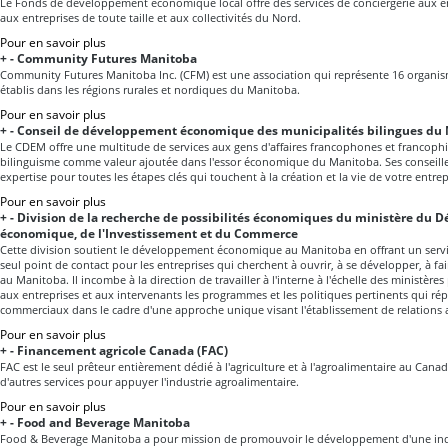
Le Fonds de développement économique local offre des services de conciergerie aux e
aux entreprises de toute taille et aux collectivités du Nord.
Pour en savoir plus
+
-
Community Futures Manitoba
Community Futures Manitoba Inc. (CFM) est une association qui représente 16 organi
établis dans les régions rurales et nordiques du Manitoba.
Pour en savoir plus
+
-
Conseil de développement économique des municipalités bilingues du
Le CDEM offre une multitude de services aux gens d'affaires francophones et francophile
bilinguisme comme valeur ajoutée dans l'essor économique du Manitoba. Ses conseillers
expertise pour toutes les étapes clés qui touchent à la création et la vie de votre entrep
Pour en savoir plus
+
-
Division de la recherche de possibilités économiques du ministère du
économique, de l'Investissement et du Commerce
Cette division soutient le développement économique au Manitoba en offrant un servi
seul point de contact pour les entreprises qui cherchent à ouvrir, à se développer, à fa
au Manitoba. Il incombe à la direction de travailler à l'interne à l'échelle des ministère
aux entreprises et aux intervenants les programmes et les politiques pertinents qui r
commerciaux dans le cadre d'une approche unique visant l'établissement de relations
Pour en savoir plus
+
-
Financement agricole Canada (FAC)
FAC est le seul prêteur entièrement dédié à l'agriculture et à l'agroalimentaire au Canad
d'autres services pour appuyer l'industrie agroalimentaire.
Pour en savoir plus
+
-
Food and Beverage Manitoba
Food & Beverage Manitoba a pour mission de promouvoir le développement d'une indu