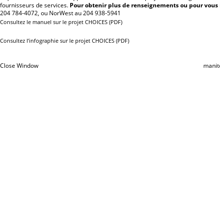
fournisseurs de services.
Pour obtenir plus de renseignements ou pour vous 
204 784-4072, ou NorWest au 204 938-5941
Consultez le manuel sur le projet CHOICES (PDF)
Consultez l’infographie sur le projet CHOICES (PDF)
Close Window
manit