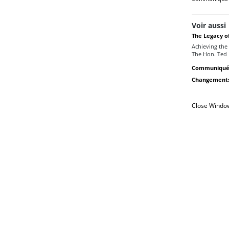
Voir aussi
The Legacy of
Achieving the 
The Hon. Ted 
Communiqu
Changements 
Close Windo