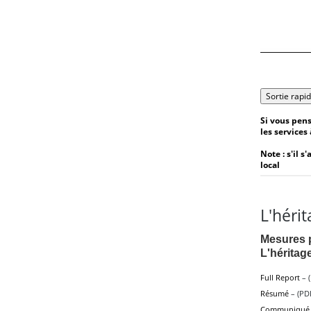
Sortie rapi
Si vous pens
les services 
Note : s'il 
local
L'héri
Mesures p
L'héritag
Full Report
– (
Résumé
– (PD
Communiqué