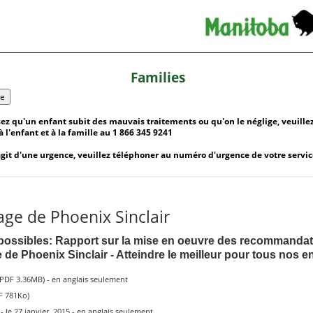
Families
de
ez qu'un enfant subit des mauvais traitements ou qu'on le néglige, veuille
à l'enfant et à la famille au
1 866 345 9241
s'agit d'une urgence, veuillez téléphoner au numéro d'urgence de votre servic
tage de Phoenix Sinclair
ossibles: Rapport sur la mise en oeuvre des recommandat
e de Phoenix Sinclair - Atteindre le meilleur pour tous nos e
PDF 3.36MB) - en anglais seulement
F 781Ko)
- le 27 janvier, 2015 - en anglais seulement