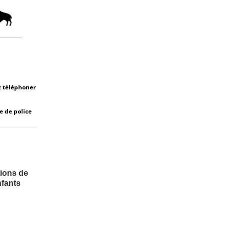
z téléphoner
e de police
ions de
nfants