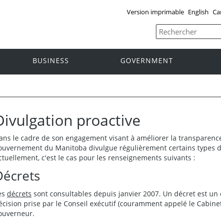
Version imprimable
English
Ca
BUSINESS
GOVERNMENT
Divulgation proactive
ans le cadre de son engagement visant à améliorer la transparence e
ouvernement du Manitoba divulgue régulièrement certains types d
ctuellement, c'est le cas pour les renseignements suivants :
Décrets
es
décrets
sont consultables depuis janvier 2007. Un décret est u
écision prise par le Conseil exécutif (couramment appelé le Cabinet
ouverneur.