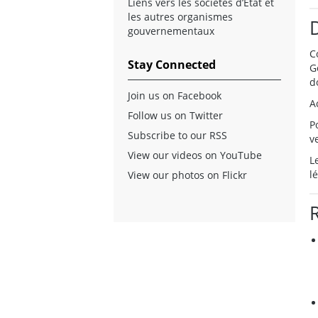
Liens vers les sociétés d’État et
les autres organismes
gouvernementaux
C
Stay Connected
G
d
Join us on Facebook
A
Follow us on Twitter
P
Subscribe to our RSS
v
View our videos on YouTube
L
l
View our photos on Flickr