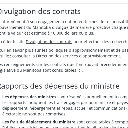
Divulgation des contrats
onformément à son engagement continu en termes de responsabilit
ouvernement du Manitoba divulgue de manière proactive chaque mo
ont la valeur est estimée à 10 000 dollars ou plus.
ccéder le site
Divulgation des contrats
pour effectuer des recherche
our en savoir plus sur les politiques d'approvisionnement et de 
euillez consulter la
Direction des services d'approvisionnement
.
es renseignements sur les contrats que l’on trouvait précédemment
égislative du Manitoba sont consultables
ici
.
Rapports des dépenses du ministre
Les dépenses des ministres
sont résumées annuellement à compte
Les rapports indiquent les frais engagés par un ministre et payés
déplacement, hébergement et repas, accueil et communications).
électorale ne sont pas comprises.
Les frais de déplacement du ministre
sont consultables à compter
Publiés trimestriellement, ces rapports font le bilan des déplace