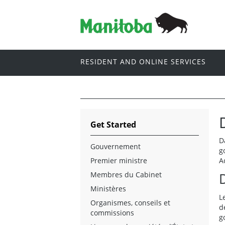
RESIDENT AND ONLINE SERVICES
Get Started
D
Gouvernement
g
Premier ministre
A
Membres du Cabinet
Ministères
L
Organismes, conseils et
d
commissions
g