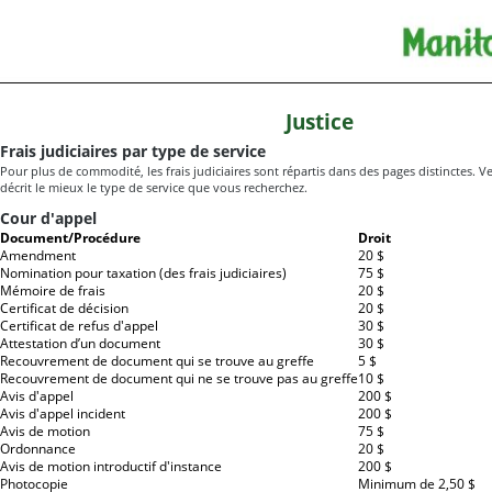
Justice
Frais judiciaires par type de service
Pour plus de commodité, les frais judiciaires sont répartis dans des pages distinctes. Veu
décrit le mieux le type de service que vous recherchez.
Cour d'appel
Document/Procédure
Droit
Amendment
20 $
Nomination pour taxation (des frais judiciaires)
75 $
Mémoire de frais
20 $
Certificat de décision
20 $
Certificat de refus d'appel
30 $
Attestation d’un document
30 $
Recouvrement de document qui se trouve au greffe
5 $
Recouvrement de document qui ne se trouve pas au greffe
10 $
Avis d'appel
200 $
Avis d'appel incident
200 $
Avis de motion
75 $
Ordonnance
20 $
Avis de motion introductif d'instance
200 $
Photocopie
Minimum de 2,50 $