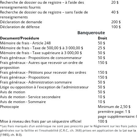
Recherche de dossier ou de registre – à l’aide des
20 $
renseignements fournis
Recherche de dossier ou de registre – sans l’aide de
40 $
renseignements
Déclaration de demande
200 $
Déclaration de défense
100 $
Banqueroute
Document/Procédure
Droit
Mémoire de frais - Article 248
50 $
Mémoire de frais - Taxe de 500,00 $ à 3 000,00 $
25 $
Mémoire de frais - Taxe supérieure à 3 000,00 $
50 $
Frais généraux - Propositions de consommateur
50 $
Frais généraux - Autres que recevoir un ordre de
150 $
proposition
Frais généraux - Pétitions pour recevoir des ordres
150 $
Frais généraux - Propositions
150 $
Frais généraux - Administration sommaire
50 $
Litige ou opposition à l'exception de l'administrateur
50 $
Avis de motion
50 $
Avis de motion - Service secondaire
10 $
Avis de motion - Sommaire
10 $
Photocopie
Minimum de 2,50 $
première page: 1 $
page supplémentaire: 
Mise à niveau des frais par un séquestre officiel
100 $
*Les frais marqués d’un astérisque ne sont pas prescrits par le Règlement sur les frais judici
générales sur la faillite et l’insolvabilité (C.R.C., ch. 368) prises en application de la
Loi sur la 
(1985), ch. B-3).