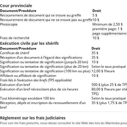
Cour provinciale
Document/Procédure
Droit
Recouvrement de document qui se trouve au greffe
5 $
Recouvrement de document qui ne se trouve pas au greffe
10 $
Photocopie
Minimum de 2,50 $
première page: 1 $
page supplémentaire:
Frais de recherché
10 $
Exécution civile par les shérifs
Document/Procédure
Droit
Certificat de shérif
35 $
Réception d’un document à l’égard des significations
35 $
Signification ou tentative de signification (jusqu’à 20 km)
10 $
Signification ou tentative de signification (plus de 20 km)
Selon le taux pratiqu
Signification ou tentative de signification (100 km ou plus)
12,00 $ l’heure
Affidavit ou affidavit de signification
10 $
Frais liés à l’exécution des brefs (TPS applicable)
Exécution d’un bref
500 $ (plus 25 $ de TP
Exécution d’un bref nécessitant plus de six heures
80,00 $ l’heure par shé
TPS)
Tout kilométrage excédant 100 km
Selon le taux pratiqu
Réception, dépôt et inscription du renouvellement d’un
35 $ (plus 1,75 $ de T
bref
Règlement sur les frais judiciaires
Pour voir les frais prescrits, vous devez consulter le site Web des lois du Manitoba pou