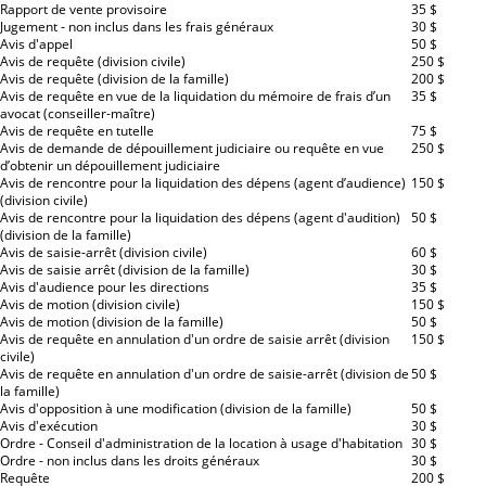
Rapport de vente provisoire
35 $
Jugement - non inclus dans les frais généraux
30 $
Avis d'appel
50 $
Avis de requête (division civile)
250 $
Avis de requête (division de la famille)
200 $
Avis de requête en vue de la liquidation du mémoire de frais d’un
35 $
avocat (conseiller-maître)
Avis de requête en tutelle
75 $
Avis de demande de dépouillement judiciaire ou requête en vue
250 $
d’obtenir un dépouillement judiciaire
Avis de rencontre pour la liquidation des dépens (agent d’audience)
150 $
(division civile)
Avis de rencontre pour la liquidation des dépens (agent d'audition)
50 $
(division de la famille)
Avis de saisie-arrêt (division civile)
60 $
Avis de saisie arrêt (division de la famille)
30 $
Avis d'audience pour les directions
35 $
Avis de motion (division civile)
150 $
Avis de motion (division de la famille)
50 $
Avis de requête en annulation d'un ordre de saisie arrêt (division
150 $
civile)
Avis de requête en annulation d'un ordre de saisie-arrêt (division de
50 $
la famille)
Avis d'opposition à une modification (division de la famille)
50 $
Avis d'exécution
30 $
Ordre - Conseil d'administration de la location à usage d'habitation
30 $
Ordre - non inclus dans les droits généraux
30 $
Requête
200 $