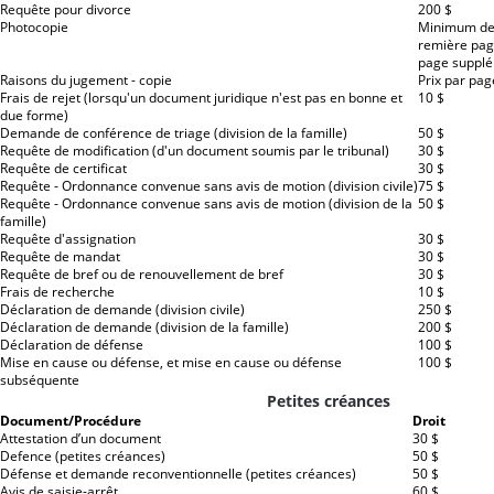
Requête pour divorce
200 $
Photocopie
Minimum de
remière pag
page supplé
Raisons du jugement - copie
Prix par pag
Frais de rejet (lorsqu'un document juridique n'est pas en bonne et
10 $
due forme)
Demande de conférence de triage (division de la famille)
50 $
Requête de modification (d'un document soumis par le tribunal)
30 $
Requête de certificat
30 $
Requête - Ordonnance convenue sans avis de motion (division civile)
75 $
Requête - Ordonnance convenue sans avis de motion (division de la
50 $
famille)
Requête d'assignation
30 $
Requête de mandat
30 $
Requête de bref ou de renouvellement de bref
30 $
Frais de recherche
10 $
Déclaration de demande (division civile)
250 $
Déclaration de demande (division de la famille)
200 $
Déclaration de défense
100 $
Mise en cause ou défense, et mise en cause ou défense
100 $
subséquente
Petites créances
Document/Procédure
Droit
Attestation d’un document
30 $
Defence (petites créances)
50 $
Défense et demande reconventionnelle (petites créances)
50 $
Avis de saisie-arrêt
60 $