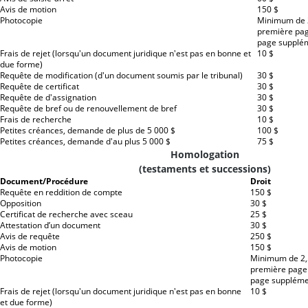
Avis de motion
150 $
Photocopie
Minimum de 
première pag
page supplém
Frais de rejet (lorsqu'un document juridique n'est pas en bonne et
10 $
due forme)
Requête de modification (d'un document soumis par le tribunal)
30 $
Requête de certificat
30 $
Requête de d'assignation
30 $
Requête de bref ou de renouvellement de bref
30 $
Frais de recherche
10 $
Petites créances, demande de plus de 5 000 $
100 $
Petites créances, demande d'au plus 5 000 $
75 $
Homologation
(testaments et successions)
Document/Procédure
Droit
Requête en reddition de compte
150 $
Opposition
30 $
Certificat de recherche avec sceau
25 $
Attestation d’un document
30 $
Avis de requête
250 $
Avis de motion
150 $
Photocopie
Minimum de 2,
première page:
page supplémen
Frais de rejet (lorsqu'un document juridique n'est pas en bonne
10 $
et due forme)