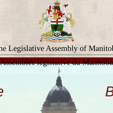
he Legislative Assembly of Manito
Assemblée législative du Manitoba
e
B