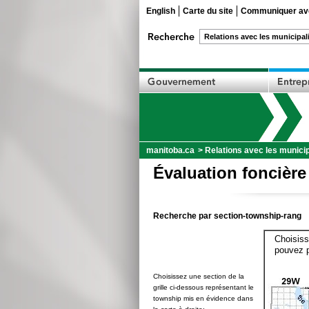
English
Carte du site
Communiquer ave
manitoba.ca
>
Relations avec les municip
Évaluation foncière
Recherche par section-township-rang
Choisiss
pouvez p
Choisissez une section de la
grille ci-dessous représentant le
township mis en évidence dans