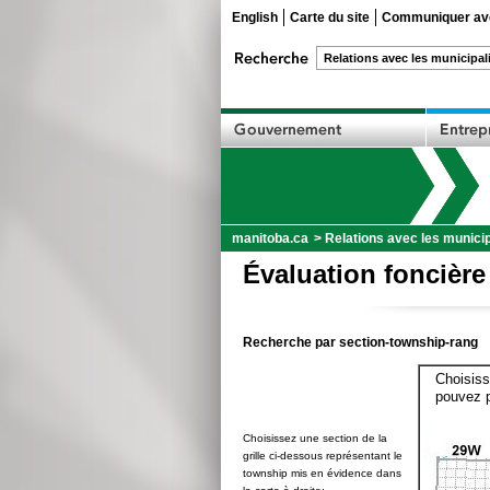
English
Carte du site
Communiquer ave
manitoba.ca
>
Relations avec les municip
Évaluation foncière
Recherche par section-township-rang
Choisiss
pouvez p
Choisissez une section de la
grille ci-dessous représentant le
township mis en évidence dans