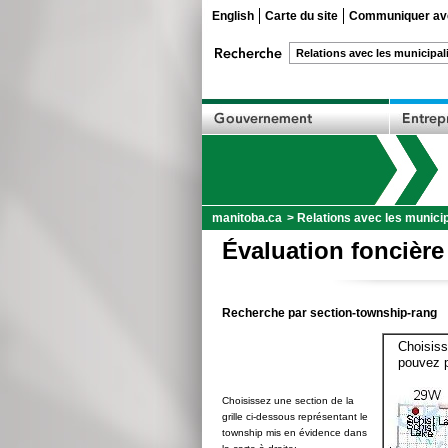
English
Carte du site
Communiquer ave
manitoba.ca
>
Relations avec les municip
Évaluation foncière
Recherche par section-township-rang
Choisiss
pouvez p
Choisissez une section de la
grille ci-dessous représentant le
township mis en évidence dans