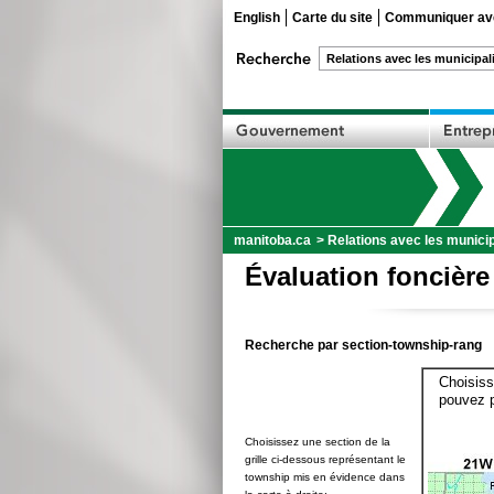
English
Carte du site
Communiquer ave
manitoba.ca
>
Relations avec les municip
Évaluation foncière
Recherche par section-township-rang
Choisiss
pouvez p
Choisissez une section de la
grille ci-dessous représentant le
township mis en évidence dans