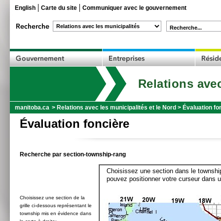
English
Carte du site
Communiquer avec le gouvernement
Recherche...
Relations avec
manitoba.ca
>
Relations avec les municipalités et le Nord
>
Évaluation fo
Évaluation foncière
Recherche par section-township-rang
Choisissez une section dans le township
pouvez positionner votre curseur dans u
Choisissez une section de la
grille ci-dessous représentant le
township mis en évidence dans