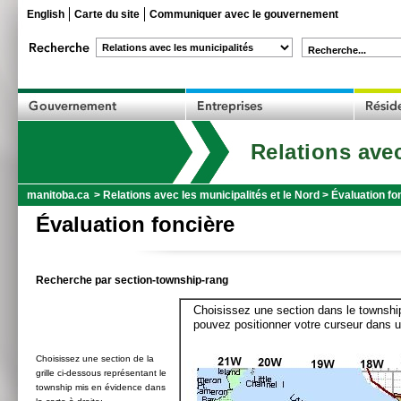
English
Carte du site
Communiquer avec le gouvernement
Recherche...
Relations avec
manitoba.ca
>
Relations avec les municipalités et le Nord
>
Évaluation fo
Évaluation foncière
Recherche par section-township-rang
Choisissez une section dans le township
pouvez positionner votre curseur dans u
Choisissez une section de la
grille ci-dessous représentant le
township mis en évidence dans