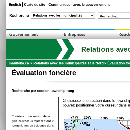
English
Carte du site
Communiquer avec le gouvernement
Recherche...
Relations avec
manitoba.ca
>
Relations avec les municipalités et le Nord
>
Évaluation fo
Évaluation foncière
Recherche par section-township-rang
Choisissez une section dans le township
pouvez positionner votre curseur dans u
Choisissez une section de la
grille ci-dessous représentant le
township mis en évidence dans