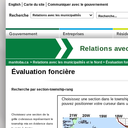
English
Carte du site
Communiquer avec le gouvernement
Recherche...
Relations avec
manitoba.ca
>
Relations avec les municipalités et le Nord
>
Évaluation fo
Évaluation foncière
Recherche par section-township-rang
Choisissez une section dans le township
pouvez positionner votre curseur dans u
Choisissez une section de la
grille ci-dessous représentant le
township mis en évidence dans