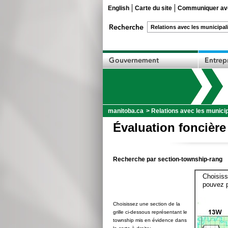
English
Carte du site
Communiquer ave
manitoba.ca
>
Relations avec les municip
Évaluation foncière
Recherche par section-township-rang
Choisiss
pouvez p
Choisissez une section de la
grille ci-dessous représentant le
township mis en évidence dans