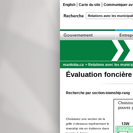
English
Carte du site
Communiquer ave
manitoba.ca
>
Relations avec les municip
Évaluation foncière
Recherche par section-township-rang
Choisiss
pouvez p
Choisissez une section de la
grille ci-dessous représentant le
township mis en évidence dans