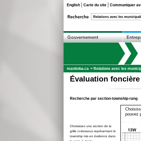
English
Carte du site
Communiquer ave
manitoba.ca
>
Relations avec les municip
Évaluation foncière
Recherche par section-township-rang
Choisiss
pouvez p
Choisissez une section de la
grille ci-dessous représentant le
township mis en évidence dans