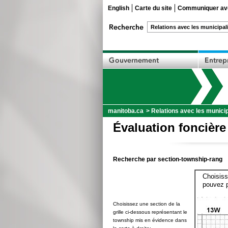
English
Carte du site
Communiquer ave
manitoba.ca
>
Relations avec les municip
Évaluation foncière
Recherche par section-township-rang
Choisiss
pouvez p
Choisissez une section de la
grille ci-dessous représentant le
township mis en évidence dans