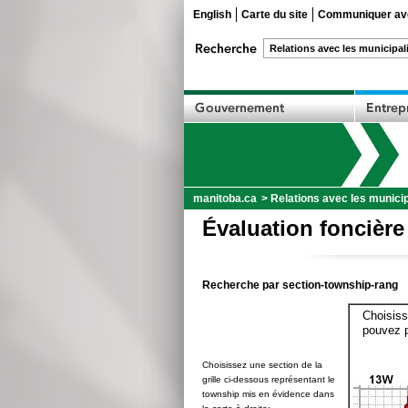
English
Carte du site
Communiquer ave
manitoba.ca
>
Relations avec les municip
Évaluation foncière
Recherche par section-township-rang
Choisiss
pouvez p
Choisissez une section de la
grille ci-dessous représentant le
township mis en évidence dans