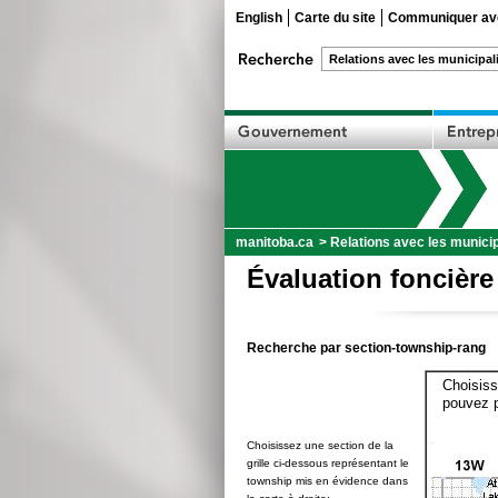
English
Carte du site
Communiquer ave
manitoba.ca
>
Relations avec les municip
Évaluation foncière
Recherche par section-township-rang
Choisiss
pouvez p
Choisissez une section de la
grille ci-dessous représentant le
township mis en évidence dans