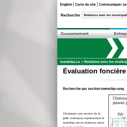
English
Carte du site
Communiquer ave
manitoba.ca
>
Relations avec les municip
Évaluation foncière
Recherche par section-township-rang
Choisiss
pouvez p
Choisissez une section de la
grille ci-dessous représentant le
township mis en évidence dans