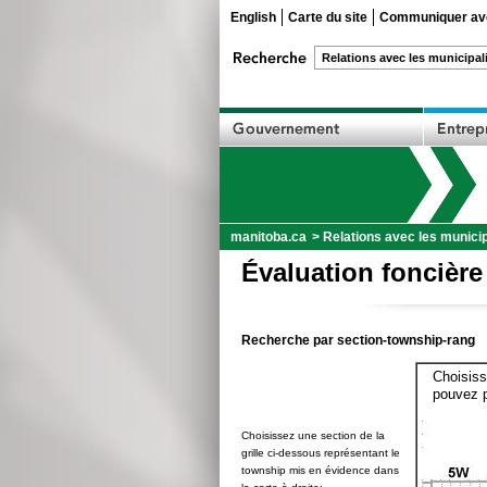
English
Carte du site
Communiquer ave
manitoba.ca
>
Relations avec les municip
Évaluation foncière
Recherche par section-township-rang
Choisiss
pouvez p
Choisissez une section de la
grille ci-dessous représentant le
township mis en évidence dans