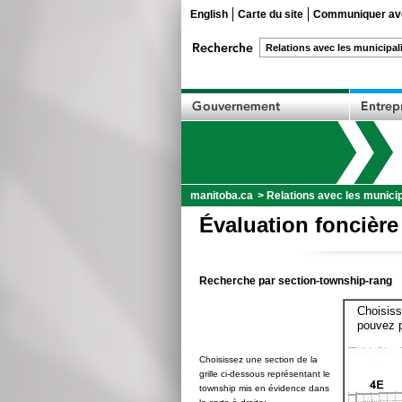
English
Carte du site
Communiquer ave
manitoba.ca
>
Relations avec les municip
Évaluation foncière
Recherche par section-township-rang
Choisiss
pouvez p
Choisissez une section de la
grille ci-dessous représentant le
township mis en évidence dans