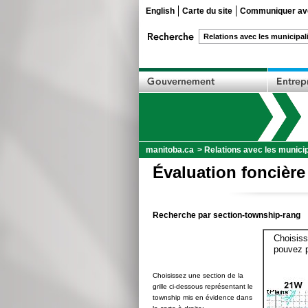
English
Carte du site
Communiquer ave
manitoba.ca
>
Relations avec les municip
Évaluation foncière
Recherche par section-township-rang
Choisiss
pouvez p
Choisissez une section de la
grille ci-dessous représentant le
township mis en évidence dans