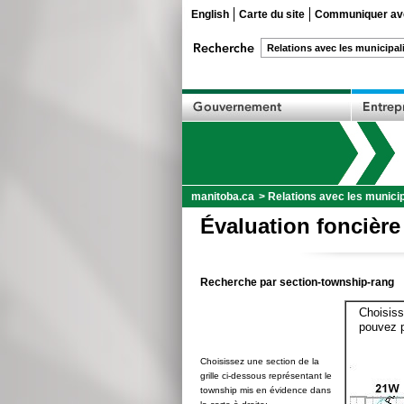
English
Carte du site
Communiquer ave
manitoba.ca
>
Relations avec les municip
Évaluation foncière
Recherche par section-township-rang
Choisiss
pouvez p
Choisissez une section de la
grille ci-dessous représentant le
township mis en évidence dans