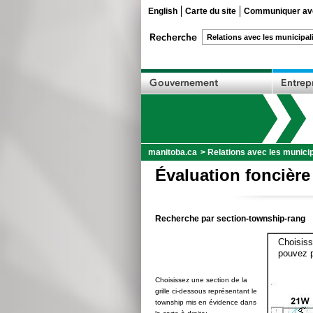
English
Carte du site
Communiquer ave
manitoba.ca
>
Relations avec les municip
Évaluation foncière
Recherche par section-township-rang
Choisiss
pouvez p
Choisissez une section de la
grille ci-dessous représentant le
township mis en évidence dans