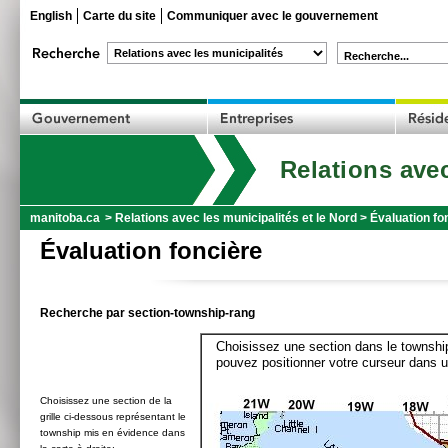
English
Carte du site
Communiquer avec le gouvernement
Recherche...
Relations avec
manitoba.ca
>
Relations avec les municipalités et le Nord
>
Évaluation fo
Évaluation foncière
Recherche par section-township-rang
Choisissez une section dans le township
pouvez positionner votre curseur dans u
Choisissez une section de la
grille ci-dessous représentant le
township mis en évidence dans