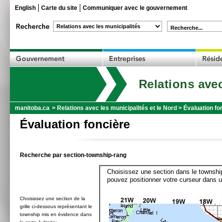
English
Carte du site
Communiquer avec le gouvernement
Recherche...
Relations avec
manitoba.ca
>
Relations avec les municipalités et le Nord
>
Évaluation fo
Évaluation foncière
Recherche par section-township-rang
Choisissez une section dans le township
pouvez positionner votre curseur dans u
Choisissez une section de la
grille ci-dessous représentant le
township mis en évidence dans