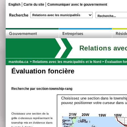
English
Carte du site
Communiquer avec le gouvernement
Recherche...
Relations avec
manitoba.ca
>
Relations avec les municipalités et le Nord
>
Évaluation fo
Évaluation foncière
Recherche par section-township-rang
Choisissez une section dans le township
pouvez positionner votre curseur dans u
Choisissez une section de la
grille ci-dessous représentant le
township mis en évidence dans