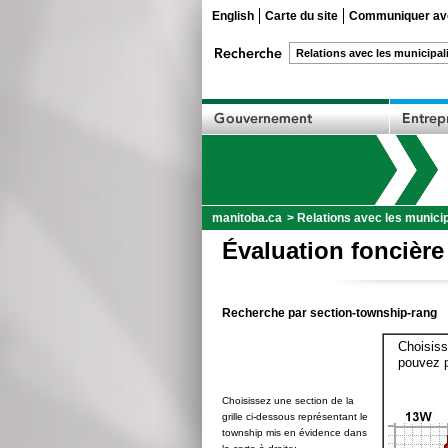
English
Carte du site
Communiquer ave
manitoba.ca
>
Relations avec les municip
Évaluation foncière
Recherche par section-township-rang
Choisiss
pouvez p
Choisissez une section de la
grille ci-dessous représentant le
township mis en évidence dans