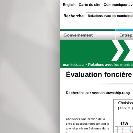
English
Carte du site
Communiquer ave
manitoba.ca
>
Relations avec les municip
Évaluation foncière
Recherche par section-township-rang
Choisiss
pouvez p
Choisissez une section de la
grille ci-dessous représentant le
township mis en évidence dans