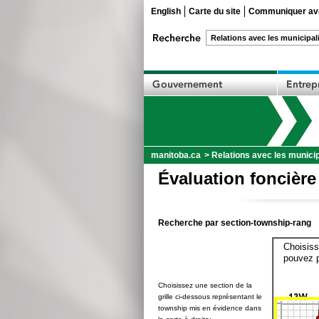
English
Carte du site
Communiquer ave
manitoba.ca
>
Relations avec les municip
Évaluation foncière
Recherche par section-township-rang
Choisiss
pouvez p
Choisissez une section de la
grille ci-dessous représentant le
township mis en évidence dans