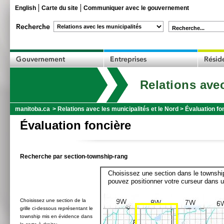
English
Carte du site
Communiquer avec le gouvernement
Recherche...
Relations avec
manitoba.ca
>
Relations avec les municipalités et le Nord
>
Évaluation fo
Évaluation foncière
Recherche par section-township-rang
Choisissez une section dans le township
pouvez positionner votre curseur dans u
Choisissez une section de la
grille ci-dessous représentant le
township mis en évidence dans