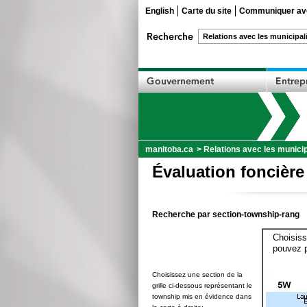
English
Carte du site
Communiquer ave
manitoba.ca
>
Relations avec les municip
Évaluation foncière
Recherche par section-township-rang
Choisiss
pouvez p
Choisissez une section de la
grille ci-dessous représentant le
township mis en évidence dans