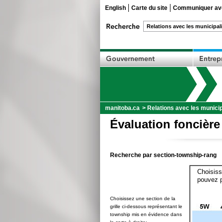
English
Carte du site
Communiquer ave
manitoba.ca
>
Relations avec les municip
Évaluation foncière
Recherche par section-township-rang
Choisiss
pouvez p
Choisissez une section de la
grille ci-dessous représentant le
township mis en évidence dans