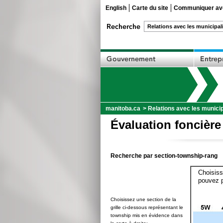
English
Carte du site
Communiquer ave
manitoba.ca
>
Relations avec les municip
Évaluation foncière
Recherche par section-township-rang
Choisiss
pouvez p
Choisissez une section de la
grille ci-dessous représentant le
township mis en évidence dans