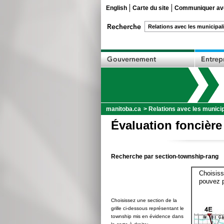
English
Carte du site
Communiquer ave
manitoba.ca
>
Relations avec les municip
Évaluation foncière
Recherche par section-township-rang
Choisiss
pouvez p
Choisissez une section de la
grille ci-dessous représentant le
township mis en évidence dans