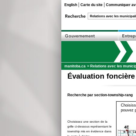
English
Carte du site
Communiquer ave
manitoba.ca
>
Relations avec les municip
Évaluation foncière
Recherche par section-township-rang
Choisiss
pouvez p
Choisissez une section de la
grille ci-dessous représentant le
township mis en évidence dans