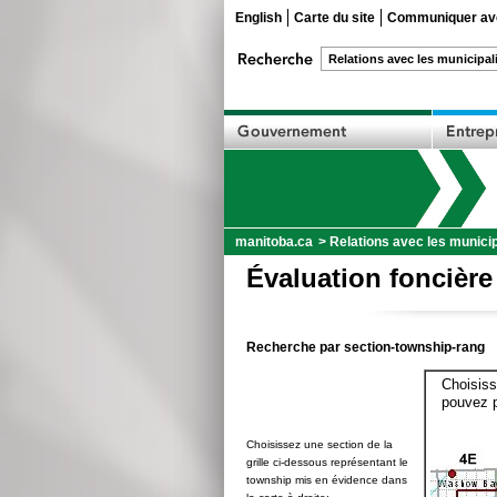
English
Carte du site
Communiquer ave
manitoba.ca
>
Relations avec les municip
Évaluation foncière
Recherche par section-township-rang
Choisiss
pouvez p
Choisissez une section de la
grille ci-dessous représentant le
township mis en évidence dans