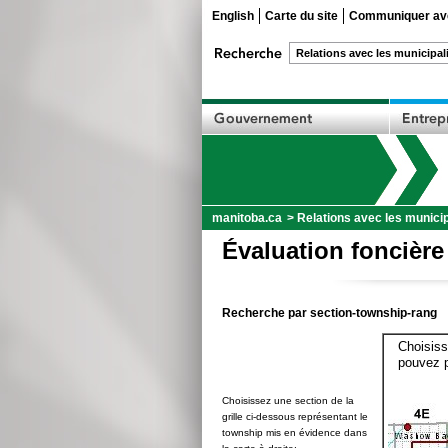
English
Carte du site
Communiquer ave
manitoba.ca
>
Relations avec les municip
Évaluation foncière
Recherche par section-township-rang
Choisiss
pouvez p
Choisissez une section de la
grille ci-dessous représentant le
township mis en évidence dans