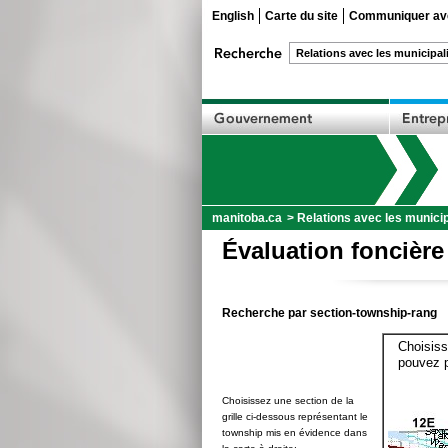
English
Carte du site
Communiquer ave
manitoba.ca
>
Relations avec les municip
Évaluation foncière
Recherche par section-township-rang
Choisiss
pouvez p
Choisissez une section de la
grille ci-dessous représentant le
township mis en évidence dans