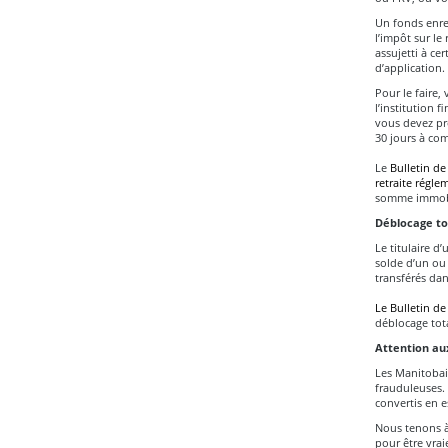
Un fonds enreg
l’impôt sur le
assujetti à ce
d’application.
Pour le faire,
l’institution 
vous devez pr
30 jours à co
Le
Bulletin de
retraite régle
somme immobil
Déblocage tot
Le titulaire 
solde d’un ou
transférés dan
Le Bulletin de
déblocage tota
Attention au
Les Manitobai
frauduleuses. 
convertis en 
Nous tenons à 
pour être vrai