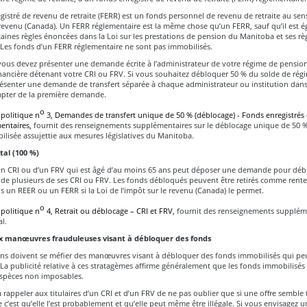
istré de revenu de retraite (FERR) est un fonds personnel de revenu de retraite au sens
 revenu (Canada). Un FERR réglementaire est la même chose qu’un FERR, sauf qu’il est 
rtaines règles énoncées dans la Loi sur les prestations de pension du Manitoba et ses r
 Les fonds d’un FERR réglementaire ne sont pas immobilisés.
 vous devez présenter une demande écrite à l’administrateur de votre régime de pensio
financière détenant votre CRI ou FRV. Si vous souhaitez débloquer 50 % du solde de régi
ésenter une demande de transfert séparée à chaque administrateur ou institution dans
mpter de la première demande.
o
 politique n
3, Demandes de transfert unique de 50 % (déblocage) - Fonds enregistrés
mentaires,
fournit des renseignements supplémentaires sur le déblocage unique de 50 %
isée assujettie aux mesures législatives du Manitoba.
al (100 %)
d’un CRI ou d’un FRV qui est âgé d’au moins 65 ans peut déposer une demande pour déb
 de plusieurs de ses CRI ou FRV. Les fonds débloqués peuvent être retirés comme rent
s un REER ou un FERR si la Loi de l’impôt sur le revenu (Canada) le permet.
o
 politique n
4, Retrait ou déblocage – CRI et FRV,
fournit des renseignements suppléme
l.
x manœuvres frauduleuses visant à débloquer des fonds
ns doivent se méfier des manœuvres visant à débloquer des fonds immobilisés qui pe
La publicité relative à ces stratagèmes affirme généralement que les fonds immobilisés
espèces non imposables.
rappeler aux titulaires d’un CRI et d’un FRV de ne pas oublier que si une offre semble 
e c’est qu’elle l’est probablement et qu’elle peut même être illégale. Si vous envisagez u