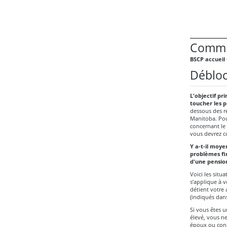
Commis
BSCP accueil 
Débloc
L'objectif pri
toucher les p
dessous des ré
Manitoba. Pour
concernant le 
vous devrez c
Y a-t-il moye
problèmes fi
d'une pensio
Voici les situ
s’applique à v
détient votre 
(indiqués dans
Si vous êtes u
élevé, vous n
époux ou conjo