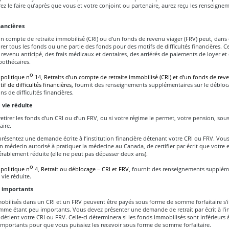
z le faire qu’après que vous et votre conjoint ou partenaire, aurez reçu les renseigne
inancières
’un compte de retraite immobilisé (CRI) ou d’un fonds de revenu viager (FRV) peut, dans 
tirer tous les fonds ou une partie des fonds pour des motifs de difficultés financières. C
 revenu anticipé, des frais médicaux et dentaires, des arriérés de paiements de loyer et 
othécaires.
o
 politique n
14, Retraits d’un compte de retraite immobilisé (CRI) et d’un fonds de rev
if de difficultés financières,
fournit des renseignements supplémentaires sur le débloc
ns de difficultés financières.
 vie réduite
tirer les fonds d’un CRI ou d’un FRV, ou si votre régime le permet, votre pension, sou
aire.
 présentez une demande écrite à l’institution financière détenant votre CRI ou FRV. Vou
 médecin autorisé à pratiquer la médecine au Canada, de certifier par écrit que votre 
érablement réduite (elle ne peut pas dépasser deux ans).
o
 politique n
4, Retrait ou déblocage – CRI et FRV,
fournit des renseignements suppléme
 vie réduite.
 importants
obilisés dans un CRI et un FRV peuvent être payés sous forme de somme forfaitaire s’i
me étant peu importants. Vous devez présenter une demande de retrait par écrit à l’in
 détient votre CRI ou FRV. Celle‑ci déterminera si les fonds immobilisés sont inférieurs à
mportants pour que vous puissiez les recevoir sous forme de somme forfaitaire.