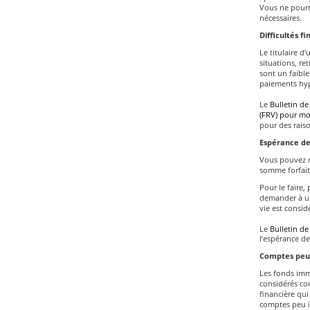
Vous ne pourre
nécessaires.
Difficultés f
Le titulaire d
situations, re
sont un faible
paiements hyp
Le
Bulletin de
(FRV) pour mot
pour des raiso
Espérance de
Vous pouvez re
somme forfait
Pour le faire,
demander à un
vie est consid
Le
Bulletin de
l’espérance de
Comptes peu
Les fonds imm
considérés com
financière qui
comptes peu i