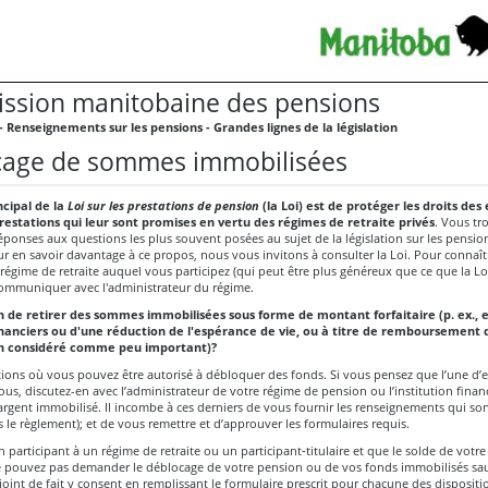
sion manitobaine des pensions
- Renseignements sur les pensions - Grandes lignes de la législation
age de sommes immobilisées
ncipal de la
Loi sur les prestations de pension
(la Loi) est de protéger les droits de
restations qui leur sont promises en vertu des régimes de retraite privés
. Vous tr
ponses aux questions les plus souvent posées au sujet de la législation sur les pensio
 en savoir davantage à ce propos, nous vous invitons à consulter la Loi. Pour connaîtr
régime de retraite auquel vous participez (qui peut être plus généreux que ce que la Loi
ommuniquer avec l'administrateur du régime.
n de retirer des sommes immobilisées sous forme de montant forfaitaire (p. ex., 
nanciers ou d'une réduction de l'espérance de vie, ou à titre de remboursement 
n considéré comme peu important)?
ations où vous pouvez être autorisé à débloquer des fonds. Si vous pensez que l’une d’e
ous, discutez-en avec l’administrateur de votre régime de pension ou l’institution finan
argent immobilisé. Il incombe à ces derniers de vous fournir les renseignements qui son
 le règlement); et de vous remettre et d’approuver les formulaires requis.
n participant à un régime de retraite ou un participant‑titulaire et que le solde de votr
e pouvez pas demander le déblocage de votre pension ou de vos fonds immobilisés sauf
int de fait y consent en remplissant le formulaire prescrit pour chacune des dispositi