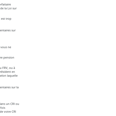
rfaitaire
de la Loi sur
 est trop
ntaires sur
i vous ne
tre pension
ou FRV, ou à
résident en
selon laquelle
ntaires sur la
dans un CRI ou
fois
de votre CRI