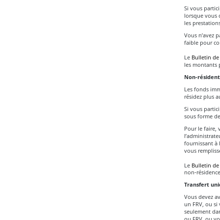
Si vous partic
lorsque vous c
les prestations
Vous n’avez p
faible pour co
Le
Bulletin de
les montants 
Non-résident
Les fonds imm
résidez plus 
Si vous partic
sous forme de 
Pour le faire,
l’administrat
fournissant à 
vous rempliss
Le
Bulletin de
non‑résidence
Transfert un
Vous devez av
un FRV, ou si 
seulement dan
ou FRV, ou vot