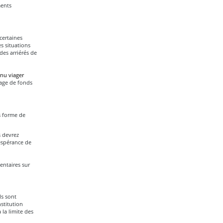
ments
certaines
es situations
des arriérés de
enu viager
age de fonds
s forme de
s devrez
espérance de
ntaires sur
ls sont
stitution
 la limite des