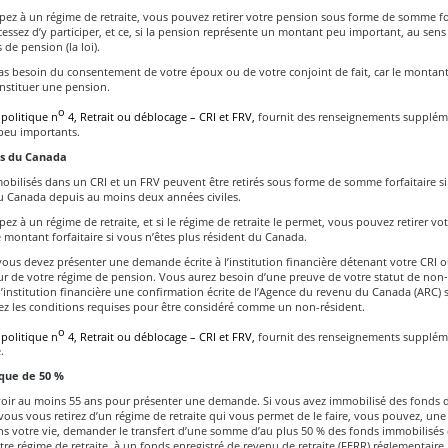
ipez à un régime de retraite, vous pouvez retirer votre pension sous forme de somme fo
essez d’y participer, et ce, si la pension représente un montant peu important, au sens 
 de pension (la loi).
as besoin du consentement de votre époux ou de votre conjoint de fait, car le montant
nstituer une pension.
o
 politique n
4, Retrait ou déblocage – CRI et FRV,
fournit des renseignements suppléme
peu importants.
s du Canada
obilisés dans un CRI et un FRV peuvent être retirés sous forme de somme forfaitaire s
au Canada depuis au moins deux années civiles.
ipez à un régime de retraite, et si le régime de retraite le permet, vous pouvez retirer vo
montant forfaitaire si vous n’êtes plus résident du Canada.
 vous devez présenter une demande écrite à l’institution financière détenant votre CRI 
eur de votre régime de pension. Vous aurez besoin d’une preuve de votre statut de non‑
l’institution financière une confirmation écrite de l’Agence du revenu du Canada (ARC) 
ez les conditions requises pour être considéré comme un non-résident.
o
 politique n
4, Retrait ou déblocage – CRI et FRV,
fournit des renseignements suppléme
.
ique de 50 %
oir au moins 55 ans pour présenter une demande. Si vous avez immobilisé des fonds 
vous vous retirez d’un régime de retraite qui vous permet de le faire, vous pouvez, une 
s votre vie, demander le transfert d’une somme d’au plus 50 % des fonds immobilisés 
re régime de retraite, à un fonds enregistré de revenu de retraite (FERR) réglementaire.