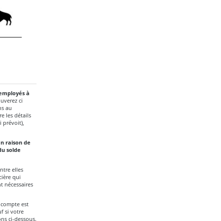
s employés à
ouverez ci
ns au
e les détails
 prévoit),
en raison de
du solde
ntre elles
cière qui
t nécessaires
e compte est
 si votre
ons ci-dessous.