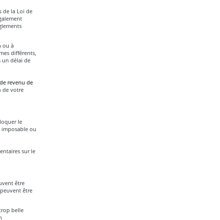
 de la Loi de
également
èglements
n ou à
mes différents,
 un délai de
 de revenu de
 de votre
loquer le
e imposable ou
ntaires sur le
uvent être
 peuvent être
trop belle
n