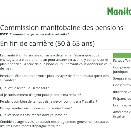
Commission manitobaine des pensions
BSCP: Comment voyez-vous votre retraite?
En fin de carrière (50 à 65 ans)
La planification financière consiste à déterminer l'avenir que vous
envisagez et à élaborer un plan pour assurer cet avenir, y compris sur le
Faites affai
plan financier. La série de questions qui suit devrait vous donner un coup
Comprenez 
de main.
juridiques
Pendant l'élaboration de votre plan, essayez de répondre aux questions
Songez à vo
suivantes :
Conservez v
Quel est le revenu qu'il me faut?
Informez-v
Ai-je suffisamment d'argent pour prendre ma retraite?
Préparez-v
Pendant combien de temps vais-je devoir continuer à Travailler?
Examinez le
Dois-je vendre une propriété ou d'autres biens?
Améliorez v
Quelles sont les assurances dont j'ai besoin?
fiscalité
Combien d'argent vais-je recevoir des programmes gouvernementaux et
d'autres instruments d'épargne retraite?