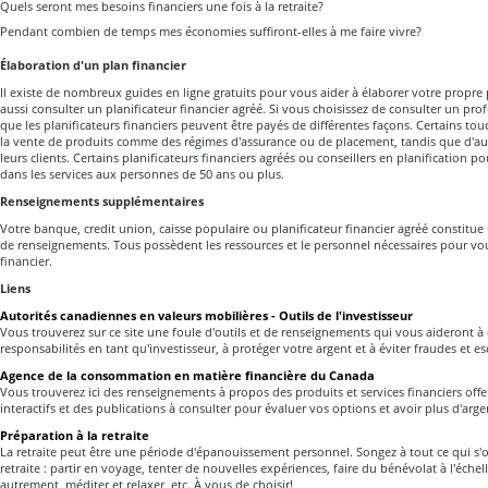
Quels seront mes besoins financiers une fois à la retraite?
Pendant combien de temps mes économies suffiront-elles à me faire vivre?
Élaboration d'un plan financier
Il existe de nombreux guides en ligne gratuits pour vous aider à élaborer votre propre
aussi consulter un planificateur financier agréé. Si vous choisissez de consulter un pro
que les planificateurs financiers peuvent être payés de différentes façons. Certains t
la vente de produits comme des régimes d'assurance ou de placement, tandis que d'aut
leurs clients. Certains planificateurs financiers agréés ou conseillers en planification po
dans les services aux personnes de 50 ans ou plus.
Renseignements supplémentaires
Votre banque, credit union, caisse populaire ou planificateur financier agréé constit
de renseignements. Tous possèdent les ressources et le personnel nécessaires pour vou
financier.
Liens
Autorités canadiennes en valeurs mobilières - Outils de l'investisseur
Vous trouverez sur ce site une foule d'outils et de renseignements qui vous aideront à 
responsabilités en tant qu'investisseur, à protéger votre argent et à éviter fraudes et e
Agence de la consommation en matière financière du Canada
Vous trouverez ici des renseignements à propos des produits et services financiers offer
interactifs et des publications à consulter pour évaluer vos options et avoir plus d'arg
Préparation à la retraite
La retraite peut être une période d'épanouissement personnel. Songez à tout ce qui s'of
retraite : partir en voyage, tenter de nouvelles expériences, faire du bénévolat à l'échelle
autrement, méditer et relaxer, etc. À vous de choisir!