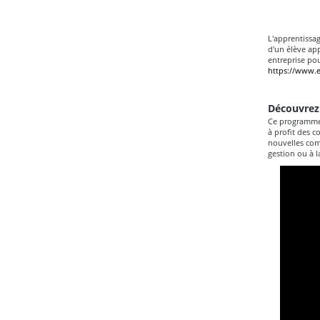
L'apprentissa
d'un élève app
entreprise pour
https://www.
Découvrez
Ce programme e
à profit des c
nouvelles comp
gestion ou à l