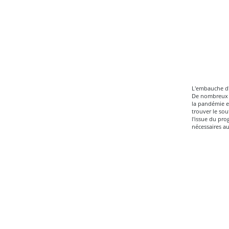
L'embauche d'u
De nombreux e
la pandémie e
trouver le sou
l'issue du pr
nécessaires au