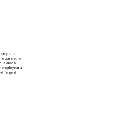
s emploient.
e qui a suivi
ous aide à
ur employeur à
t l'argent