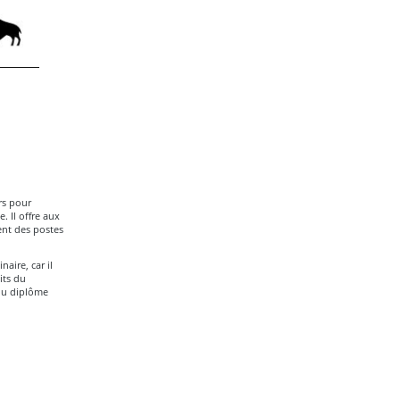
rs pour
. Il offre aux
ent des postes
ire, car il
its du
 du diplôme