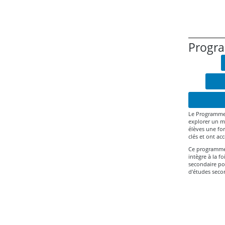
Progra
Le Programme 
explorer un mé
élèves une fo
clés et ont a
Ce programme 
intègre à la fo
secondaire po
d'études seco