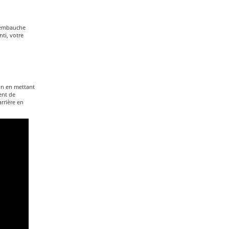
l'embauche
ti, votre
ain en mettant
ent de
rrière en