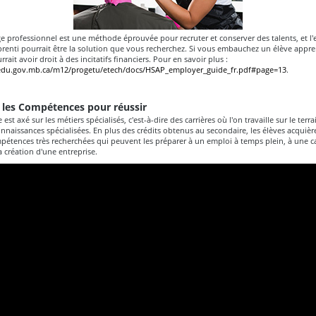
ge professionnel est une méthode éprouvée pour recruter et conserver des talents, et 
renti pourrait être la solution que vous recherchez. Si vous embauchez un élève appren
rait avoir droit à des incitatifs financiers. Pour en savoir plus :
edu.gov.mb.ca/m12/progetu/etech/docs/HSAP_employer_guide_fr.pdf#page=13
.
 les Compétences pour réussir
st axé sur les métiers spécialisés, c'est-à-dire des carrières où l'on travaille sur le terr
onnaissances spécialisées. En plus des crédits obtenus au secondaire, les élèves acquièr
étences très recherchées qui peuvent les préparer à un emploi à temps plein, à une ca
a création d'une entreprise.