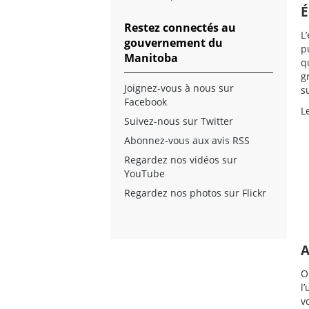
É
Restez connectés au
L
gouvernement du
p
Manitoba
q
g
Joignez-vous à nous sur
s
Facebook
L
Suivez-nous sur Twitter
Abonnez-vous aux avis RSS
Regardez nos vidéos sur
YouTube
Regardez nos photos sur Flickr
A
O
l
v