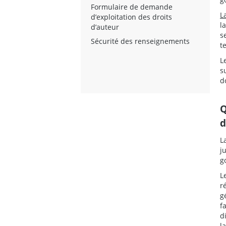
Formulaire de demande
L
d’exploitation des droits
l
d’auteur
s
Sécurité des renseignements
te
L
s
d
Q
d
L
j
g
L
r
g
f
d
l