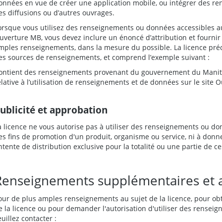
onnées en vue de créer une application mobile, ou intégrer des r
es diffusions ou d’autres ouvrages.
orsque vous utilisez des renseignements ou données accessibles aux
uverture MB, vous devez inclure un énoncé d’attribution et fournir
mples renseignements, dans la mesure du possible. La licence préci
es sources de renseignements, et comprend l’exemple suivant :
ontient des renseignements provenant du gouvernement du Manitob
elative à l’utilisation de renseignements et de données sur le site 
ublicité et approbation
a licence ne vous autorise pas à utiliser des renseignements ou
es fins de promotion d'un produit, organisme ou service, ni à don
ntente de distribution exclusive pour la totalité ou une partie de
Renseignements supplémentaires et au
our de plus amples renseignements au sujet de la licence, pour obte
e la licence ou pour demander l'autorisation d'utiliser des renseig
euillez contacter :