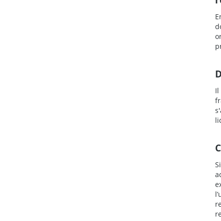
E
d
o
p
D
I
f
s
l
C
S
a
e
l
r
r