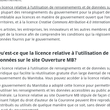
a licence relative à l’utilisation de renseignements et de données 
a plupart des renseignements du gouvernement pour la plupart des f
emblable aux licences en matière de gouvernement ouvert que l’on
rritoires, et à la licence
Creative Commons Attribution 4.0 Internation
es artistes, les entreprises, les innovateurs et les autres membres
ujet de la licence afin de comprendre les conditions qui la régisse
onnées fournis par le gouvernement.
u'est-ce que la licence relative à l'utilisation 
onnées sur le site Ouverture MB?
a licence relative à l’utilisation de renseignements et de données 
uridique qui facilite la réutilisation gratuite d’un large éventail 
ouvernement du Manitoba. Vous pouvez accéder à la licence relati
e gouvernement du Manitoba a adopté cette licence pour permettre
éutiliser les renseignements et les données accessibles au public
énérale. La licence relative au site Ouverture MB stipule de façon 
aisant l’objet du droit d’auteur de la Couronne peuvent être reprodui
istribués ou utilisés de quelque manière que ce soit, sans devoir
a part du gouvernement.