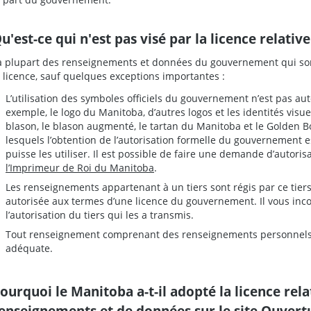
u'est-ce qui n'est pas visé par la licence relati
a plupart des renseignements et données du gouvernement qui sont
a licence, sauf quelques exceptions importantes :
L’utilisation des symboles officiels du gouvernement n’est pas aut
exemple, le logo du Manitoba, d’autres logos et les identités visu
blason, le blason augmenté, le tartan du Manitoba et le Golden 
lesquels l’obtention de l’autorisation formelle du gouvernement
puisse les utiliser. Il est possible de faire une demande d’autori
l’Imprimeur de Roi du Manitoba
.
Les renseignements appartenant à un tiers sont régis par ce tiers, 
autorisée aux termes d’une licence du gouvernement. Il vous inco
l’autorisation du tiers qui les a transmis.
Tout renseignement comprenant des renseignements personnels ne
adéquate.
ourquoi le Manitoba a-t-il adopté la licence relat
enseignements et de données sur le site Ouver