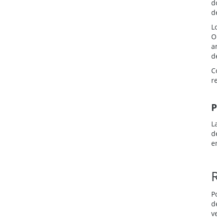
d
d
L
O
a
d
C
r
P
L
d
e
P
d
v