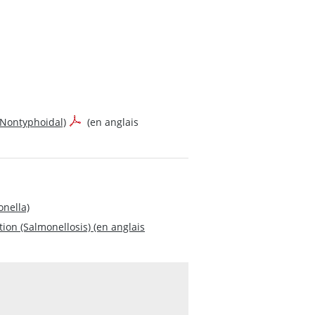
Nontyphoidal)
(en anglais
nella)
ion (Salmonellosis) (en anglais