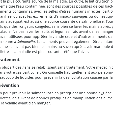
st la plus courante source de la maladie. En outre, le lait cru (non p
ême que l’eau contaminée, sont des sources possibles de ces bacté
liments contaminés, avec les selles d’êtres humains infectés, parti
iarrhée, ou avec les excréments d’animaux sauvages ou domestiques
ains adéquat, est aussi une source courante de salmonellose. Tou
els que des rongeurs congelés, sans bien se laver les mains après, 
aladie. Ne pas laver les fruits et légumes frais avant de les mange
ravail utilisées pour apprêter la viande crue et d’autres aliments d
ersonne à
Salmonella
. Les aliments peuvent également être contam
ui ne se lavent pas bien les mains au savon après avoir manipulé d
oilettes. La maladie est plus courante l’été que l’hiver.
raitement
a plupart des gens se rétablissent sans traitement. Votre médecin 
ans votre cas particulier. On conseille habituellement aux personn
eaucoup de liquides pour prévenir la déshydratation causée par la
révention
n peut prévenir la salmonellose en pratiquant une bonne hygiène d
oilettes, en suivant de bonnes pratiques de manipulation des alimen
t la volaille avant d'en manger.