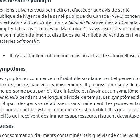
vis de santé publique
es liens suivants vous permettront d’accéder aux avis de santé
ublique de l’Agence de la santé publique du Canada (ASPC) concer
es éclosions actives d’infections à
Salmonella
survenues au Canada 
omptent des cas recensés au Manitoba. Ces avis visent à vous inform
onsommation d’aliments, distribués au Manitoba ou vendus en ligne
actéries
Salmonella
.
Il n’y a actuellement aucune éclosion active de salmonellose 
ymptômes
es symptômes commencent d’habitude soudainement et peuvent c
iarrhée, fièvre, nausée et vomissements. Il y a aussi un risque de d
ne personne peut parfois être infectée et n’avoir aucun symptôme 
almonella
pendant une longue période de temps. Les symptômes dur
a plupart des gens se rétablissent sans traitement. Les jeunes enfa
ersonnes dont le système immunitaire est affaibli telles que celles 
reffés qui reçoivent des immunosuppresseurs, risquent davantage
auses
a consommation d’aliments contaminés, tels que viande crue, volaill