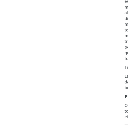
e
m
a
d
m
t
m
t
p
q
t
T
L
d
b
P
O
t
e