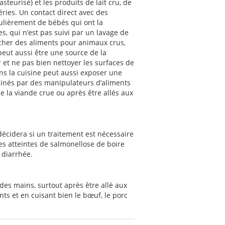
asteurisé) et les produits de lait cru, de
ries. Un contact direct avec des
culièrement de bébés qui ont la
, qui n’est pas suivi par un lavage de
cher des aliments pour animaux crus,
peut aussi être une source de la
r et ne pas bien nettoyer les surfaces de
ans la cuisine peut aussi exposer une
inés par des manipulateurs d’aliments
e la viande crue ou après être allés aux
décidera si un traitement est nécessaire
es atteintes de salmonellose de boire
 diarrhée.
es mains, surtout après être allé aux
ts et en cuisant bien le bœuf, le porc