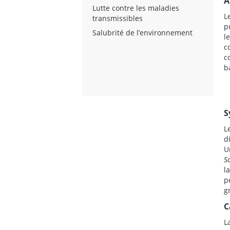
A
Lutte contre les maladies
L
transmissibles
p
Salubrité de l’environnement
l
c
c
b
S
L
d
U
S
l
p
g
C
L