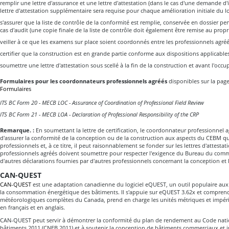
remplir une lettre d'assurance et une lettre d'attestation (dans le cas d'une demande 
lettre d'attestation supplémentaire sera requise pour chaque amélioration initiale du lo
s'assurer que la liste de contrôle de la conformité est remplie, conservée en dossier p
cas d'audit (une copie finale de la liste de contrôle doit également être remise au propr
veiller à ce que les examens sur place soient coordonnés entre les professionnels agréé
certifier que la construction est en grande partie conforme aux dispositions applicab
soumettre une lettre d'attestation sous scellé à la fin de la construction et avant l'occup
Formulaires pour les coordonnateurs professionnels agréés
disponibles sur la pag
Formulaires
ITS BC Form 20 - MECB LOC - Assurance of Coordination of Professional Field Review
ITS BC Form 21 - MECB LOA - Declaration of Professional Responsibility of the CRP
Remarque. :
En soumettant la lettre de certification, le coordonnateur professionnel 
d'assurer la conformité de la conception ou de la construction aux aspects du CEBM qu
professionnels et, à ce titre, il peut raisonnablement se fonder sur les lettres d'attestati
professionnels agréés doivent soumettre pour respecter l'exigence du Bureau du comm
d'autres déclarations fournies par d'autres professionnels concernant la conception et 
CAN-QUEST
CAN-QUEST
est une adaptation canadienne du logiciel eQUEST, un outil populaire aux 
la consommation énergétique des bâtiments. Il s'appuie sur eQUEST 3.62x et compren
météorologiques complètes du Canada, prend en charge les unités métriques et impéria
en français et en anglais.
CAN-QUEST peut servir à démontrer la conformité du plan de rendement au Code nation
bâtiments 2011 (CNEB 2011) et à soutenir la conception de bâtiments commerciaux et i