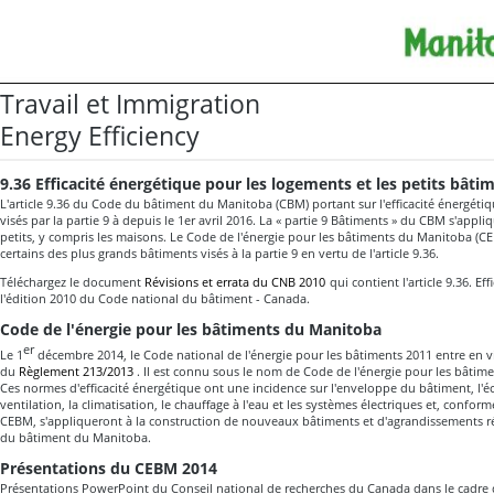
Travail et Immigration
Energy Efficiency
9.36 Efficacité énergétique pour les logements et les petits bâti
L'article 9.36 du Code du bâtiment du Manitoba (CBM) portant sur l'efficacité énergéti
visés par la partie 9 à depuis le 1er avril 2016. La « partie 9 Bâtiments » du CBM s'appl
petits, y compris les maisons. Le Code de l'énergie pour les bâtiments du Manitoba (C
certains des plus grands bâtiments visés à la partie 9 en vertu de l'article 9.36.
Téléchargez le document
Révisions et errata du CNB 2010
qui contient l'article 9.36. Ef
l'édition 2010 du Code national du bâtiment - Canada.
Code de l'énergie pour les bâtiments du Manitoba
er
Le 1
décembre 2014, le Code national de l'énergie pour les bâtiments 2011 entre en 
du
Règlement 213/2013
. Il est connu sous le nom de Code de l'énergie pour les bâti
Ces normes d'efficacité énergétique ont une incidence sur l'enveloppe du bâtiment, l'écl
ventilation, la climatisation, le chauffage à l'eau et les systèmes électriques et, conform
CEBM, s'appliqueront à la construction de nouveaux bâtiments et d'agrandissements ré
du bâtiment du Manitoba.
Présentations du CEBM 2014
Présentations PowerPoint du Conseil national de recherches du Canada dans le cadre 