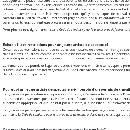
Les agences ne peuvent se substituer aux parents ou tuteurs dans la surveillance de l
conditions de travail, pour y relever des signes de mauvais traitements ou d’écart de
tuteurs doivent se familiariser avec le
Code de conduite
et les activités de leurs enfants 
jeunes artistes de spectacle. Ils doivent comprendre qu’il y a des risques de mauvais 
présents sur le lieu de travail ou facilement joignables quand leurs enfants travaillent à
parents ou tuteurs doivent être prêts à signaler toute personne qui ne respecte pas l
Pour plus de renseignements, lisez le
Code de conduite pour le travail avec de jeunes arti
Existe-t-il des restrictions pour un jeune artiste de spectacle?
Certaines des restrictions seront semblables aux mesures de protection dont jouisse
dans d’autres industries, comme le nombre d’heures de travail permises. Le permis de 
artiste de spectacle sera assujetti à des conditions que doit observer le demandeur.
Le demandeur de permis et l’agence artistique recevront en même temps que le per
le travail avec de jeunes artistes de spectacle
, qui doit être observé par les personnes tr
dans l’industrie du spectacle.
Pourquoi un jeune artiste de spectacle a-t-il besoin d'un permis de travai
Le système de permis donne aux parents ou tuteurs, à l’agence artistique et à la Dir
la possibilité de s’assurer que le travail est effectué dans des conditions socialement
supervision appropriée, et qu’il ne nuit pas à la santé, à la sécurité ou au bien-être de
Le système de permis permet aussi à la Province de vérifier que l’agence est titulaire d
connaître le
Code de conduite pour le travail avec de jeunes artistes de spectacle
qui doit ê
Comment les jeunes artistes de spectacle sont-ils protégés?