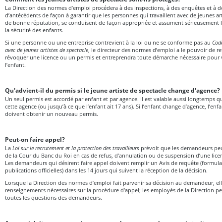
La Direction des normes d’emploi procédera à des inspections, à des enquêtes et à de
d’antécédents de façon à garantir que les personnes qui travaillent avec de jeunes art
de bonne réputation, se conduisent de façon appropriée et assument sérieusement le
la sécurité des enfants.
Si une personne ou une entreprise contrevient à la loi ou ne se conforme pas au
Code
avec de jeunes artistes de spectacle
, le directeur des normes d’emploi a le pouvoir de r
révoquer une licence ou un permis et entreprendra toute démarche nécessaire pour ve
l’enfant.
Qu'advient-il du permis si le jeune artiste de spectacle change d'agence?
Un seul permis est accordé par enfant et par agence. Il est valable aussi longtemps qu
cette agence (ou jusqu’à ce que l’enfant ait 17 ans). Si l’enfant change d’agence, l’enf
doivent obtenir un nouveau permis.
Peut-on faire appel?
La
Loi sur le recrutement et la protection des travailleurs
prévoit que les demandeurs peu
de la Cour du Banc du Roi en cas de refus, d’annulation ou de suspension d’une licen
Les demandeurs qui désirent faire appel doivent remplir un Avis de requête (formulai
publications officielles) dans les 14 jours qui suivent la réception de la décision.
Lorsque la Direction des normes d’emploi fait parvenir sa décision au demandeur, ell
renseignements nécessaires sur la procédure d’appel; les employés de la Direction p
toutes les questions des demandeurs.