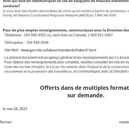
Avec qui doit-on communiquer en cas de soupçons de mauvais traitement
conduite?
Si vous avez des motifs raisonnables de croire qu’un enfant a besoin de protection,
Family All Nations Coordinated Response Network (ANCR) au 1 866 345-9241.
Pour de plus amples renseignements, communiquez avec la Direction des
Téléphone : 204 945-3352 ou, sans frais au Canada, 1 800 821-4307
Télécopieur : 204 948-3046
www.gov.mb.ca/labour/standards/index.fr.html
Site Web :
Le présent document est un aperçu général et les renseignements qui s’y trouve
Pour obtenir des renseignements plus complets, veuillez consulter les lois en v
Code des normes d’emploi
Loi sur les salaires dans l’industrie de la constructio
, la
recrutement et la protection des travailleurs
, ou communiquez avec la Direction
Offerts dans de multiples format
sur demande.
le mai 24, 2023
Fermer
manit